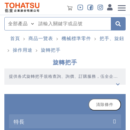
首頁
商品一覽表
機械標準零件
把手、旋鈕
>
>
>
操作用途
旋轉把手
>
>
旋轉把手
提供各式旋轉把手規格查詢、詢價、訂購服務，伍全企業
深耕模具產業多年，秉持著優質品質、合理價格、多元產
品、快速交貨的精神，提供您高品質的旋轉把手產品
清除條件
特長