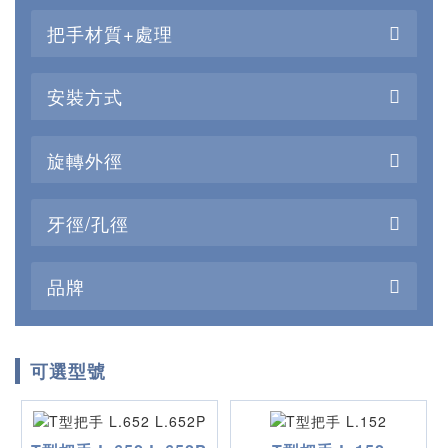
把手材質+處理
安裝方式
旋轉外徑
牙徑/孔徑
品牌
可選型號