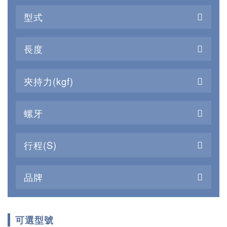
型式
長度
夾持力(kgf)
螺牙
行程(S)
品牌
可選型號