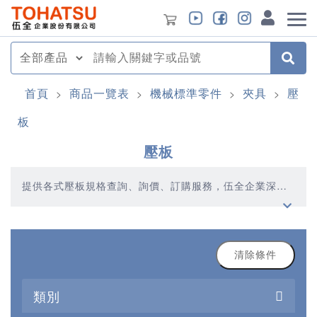
首頁
商品一覽表
機械標準零件
夾具
壓
>
>
>
>
板
壓板
提供各式壓板規格查詢、詢價、訂購服務，伍全企業深耕
模具產業多年，秉持著優質品質、合理價格、多元產品、
快速交貨的精神，提供您高品質的壓板產品
清除條件
類別