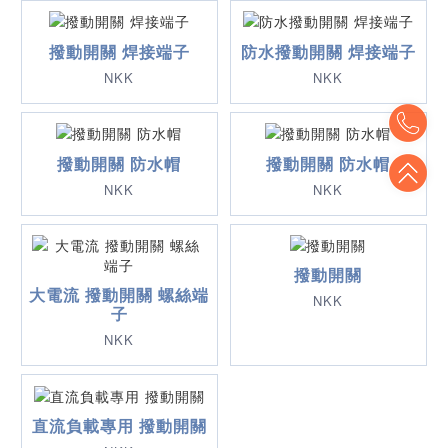
撥動開關 焊接端子
防水撥動開關 焊接端子
NKK
NKK
To
撥動開關 防水帽
撥動開關 防水帽
To
NKK
NKK
撥動開關
大電流 撥動開關 螺絲端
NKK
子
NKK
直流負載專用 撥動開關