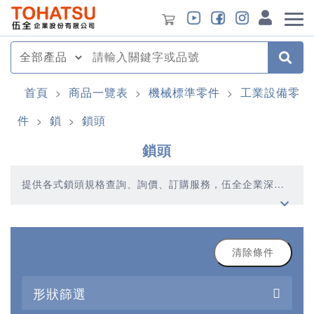
首頁
商品一覽表
機械標準零件
工業設備零
>
>
>
件
鎖
鎖頭
>
>
鎖頭
提供各式鎖頭規格查詢、詢價、訂購服務，伍全企業深耕
模具產業多年，秉持著優質品質、合理價格、多元產品、
快速交貨的精神，提供您高品質的鎖頭產品
清除條件
形狀篩選