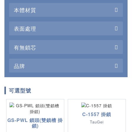
本體材質
表面處理
有無鎖芯
品牌
可選型號
C-1557 掛鎖
GS-PWL 鎖頭(雙鎖槽 掛
TauGei
鎖)