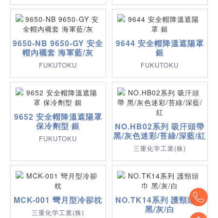
9650-NB 9650-GY 安全
9644 安全帽降溫遮陽罩
帽內襯套 海軍藍/灰
銀
FUKUTOKU
FUKUTOKU
9652 安全帽降溫遮陽罩
保冷劑型 銀
NO.HB02系列 吸汗頭帶
黑/灰色迷彩/苔綠/深藍/紅
FUKUTOKU
三重化学工業(株)
To
MCK-001 彎月型冷卻枕
NO.TK14系列 護頸頭巾
黑/灰/白
三重化学工業(株)
To