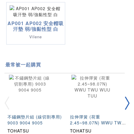
AP001 AP002 安全帽吸
汗墊 弱/強黏性型 白
Vilene
最常被一起購買
不鏽鋼墊片組 (線切割專用)
拉伸彈簧 (荷重
9003 9004 9005
2.45~98.07N) WWU TWU
WUU TUU
TOHATSU
TOHATSU