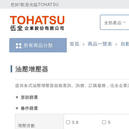
您好!歡迎光臨TOHATSU
全部產品
首頁
商品一覽表
自
>
>
所有商品分類
油壓增壓器
提供各式油壓增壓器規格查詢、詢價、訂購服務，伍全企業
▼ 形狀篩選
▼ 條件篩選
3.8
5
增壓倍數