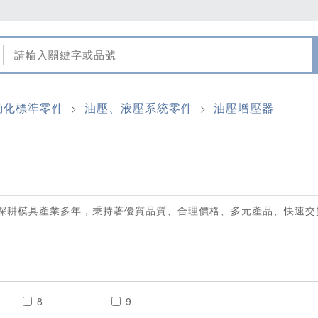
動化標準零件
油壓、液壓系統零件
油壓增壓器
>
>
深耕模具產業多年，秉持著優質品質、合理價格、多元產品、快速交
8
9