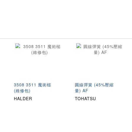
3508 3511 魔術槌
圓線彈簧 (45%壓縮
(維修包)
量) AF
HALDER
TOHATSU