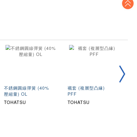
T
不銹鋼圓線彈簧 (40%
襯套 (複層型凸緣)
10
壓縮量) OL
PFF
型
TOHATSU
TOHATSU
T