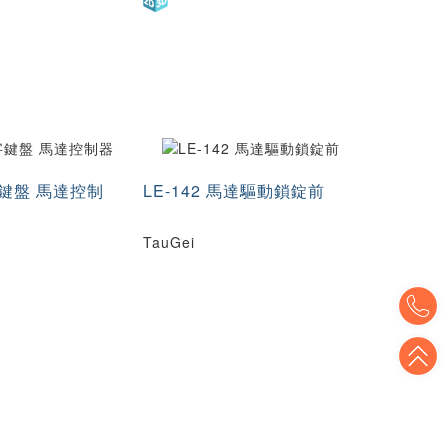
數字鍵盤 馬達控制
LE-142 馬達驅動鎖錠前
TauGei
T
T