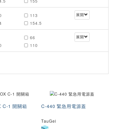
4.5
155
0
235
0
113
展開
0
700
4
154.5
0
250
66
展開
0
600
0
110
5
178
0
OX C-1 開關箱
C-440 緊急用電源蓋
TauGei