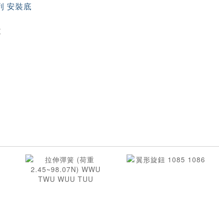
列 安裝底
X