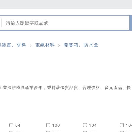
控裝置、材料
電氣材料
開關箱、防水盒
>
>
企業深耕模具產業多年，秉持著優質品質、合理價格、多元產品、快
84
100
104
10