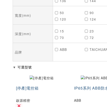
136
144
160
180
50
90
250
300
寬度(mm)
120
124
800
900
170
180
15
23
264
300
深度(mm)
70
72
700
800
115
123
ABB
TAICHUA
180
185
品牌
▼ 可選型號
[停產]電控箱
IP65系列 ABB防
啟源精密
ABB