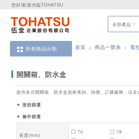
您好!歡迎光臨TOHATSU
全部產品
首頁
商品一覽表
電
>
>
所有商品分類
開關箱、防水盒
提供各式開關箱、防水盒規格查詢、詢價、訂購服務，伍全
▼ 形狀篩選
▼ 條件篩選
70
78
長度(mm)