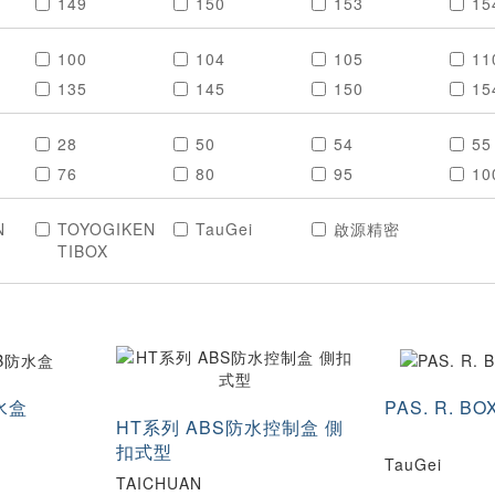
149
150
153
15
195
200
220
23
100
104
105
11
310
400
500
60
135
145
150
15
1000
1100
1200
194
204
210
24
28
50
54
55
310
390
400
50
76
80
95
10
900
125
150
156
16
N
TOYOGIKEN
TauGei
啟源精密
250
280
300
35
TIBOX
水盒
PAS. R. B
HT系列 ABS防水控制盒 側
扣式型
TauGei
TAICHUAN