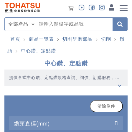
首頁
商品一覽表
切削研磨部品
切削
鑽
>
>
>
>
頭
中心鑽、定點鑽
>
中心鑽、定點鑽
提供各式中心鑽、定點鑽規格查詢、詢價、訂購服務，伍
全企業深耕模具產業多年，秉持著優質品質、合理價格、
多元產品、快速交貨的精神，提供您高品質的中心鑽、定
點鑽產品
清除條件
鑽頭直徑(mm)