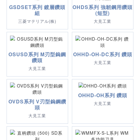
GSDSET系列 鍍層鑽頭
OHDS系列 強韌鋼用鑽頭
組
(短型)
三菱マテリアル(株)
大見工業
OSUSD系列 M刃型鎢鋼
OHHD-OH-DC系列 鑽頭
鑽頭
大見工業
大見工業
OHHD-OH系列 鑽頭
OVDS系列 V刃型鎢鋼鑽
大見工業
頭
大見工業