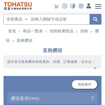
首頁
商品一覽表
切削研磨部品
切削
鑽
>
>
>
>
頭
直柄鑽頭
>
直柄鑽頭
提供各式直柄鑽頭規格查詢、詢價、訂購服務，伍全企業
深耕模具產業多年，秉持著優質品質、合理價格、多元產
品、快速交貨的精神，提供您高品質的直柄鑽頭產品
清除條件
鑽頭直徑(mm)