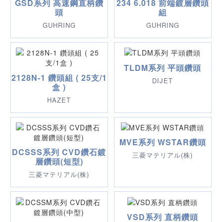
GSD系列 高速鋼直柄鑽
234 6.018 前端鍍層鑽頭
頭
組
GUHRING
GUHRING
TLDM系列 平頭鑽頭
2128N-1 鑽頭組 ( 25支/1
DIJET
盒 )
HAZET
MVE系列 WSTAR鑽頭
DCSSS系列 CVD鑽石鍍
三菱マテリアル(株)
層鑽頭(短型)
三菱マテリアル(株)
VSD系列 直柄鑽頭