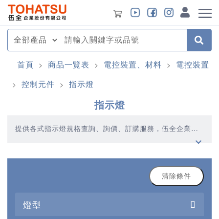
首頁
商品一覽表
電控裝置、材料
電控裝置
>
>
>
控制元件
指示燈
>
>
指示燈
提供各式指示燈規格查詢、詢價、訂購服務，伍全企業深
耕模具產業多年，秉持著優質品質、合理價格、多元產
品、快速交貨的精神，提供您高品質的指示燈產品
清除條件
燈型