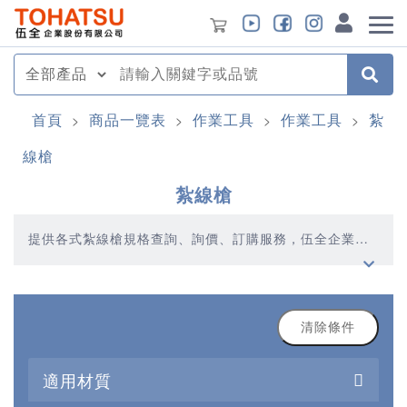
首頁
商品一覽表
作業工具
作業工具
紮
>
>
>
>
線槍
紮線槍
提供各式紮線槍規格查詢、詢價、訂購服務，伍全企業深
耕模具產業多年，秉持著優質品質、合理價格、多元產
品、快速交貨的精神，提供您高品質的紮線槍產品
清除條件
適用材質