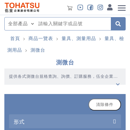
首頁
商品一覽表
量具、測量用品
量具、檢
>
>
>
測用品
測微台
>
測微台
提供各式測微台規格查詢、詢價、訂購服務，伍全企業深
耕模具產業多年，秉持著優質品質、合理價格、多元產
品、快速交貨的精神，提供您高品質的測微台產品
清除條件
形式