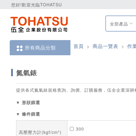
您好!歡迎光臨TOHATSU
全部產品
首頁
商品一覽表
作
>
>
所有商品分類
氮氣錶
提供各式氮氣錶規格查詢、詢價、訂購服務，伍全企業深耕
▼ 形狀篩選
▼ 條件篩選
300
高壓壓力計(kgf/cm²)