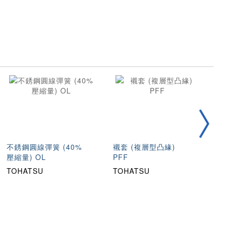
不銹鋼圓線彈簧 (40%
襯套 (複層型凸緣)
10
壓縮量) OL
PFF
型
TOHATSU
TOHATSU
T