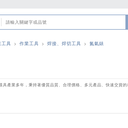
業工具
作業工具
焊接、焊切工具
氮氣錶
>
>
>
模具產業多年，秉持著優質品質、合理價格、多元產品、快速交貨的