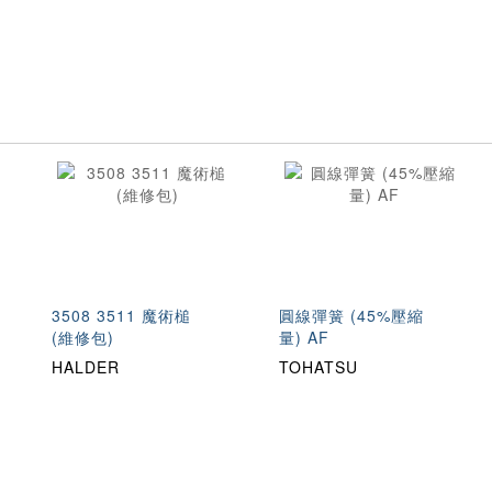
3508 3511 魔術槌
圓線彈簧 (45%壓縮
(維修包)
量) AF
HALDER
TOHATSU