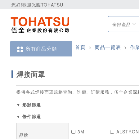
您好!歡迎光臨TOHATSU
全部產品
首頁
商品一覽表
作
>
>
所有商品分類
焊接面罩
提供各式焊接面罩規格查詢、詢價、訂購服務，伍全企業深
▼ 形狀篩選
▼ 條件篩選
3M
ALSTRO
品牌