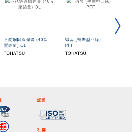
不銹鋼圓線彈簧 (40%
襯套 (複層型凸緣)
10
壓縮量) OL
PFF
型
TOHATSU
TOHATSU
T
流
認證
社群