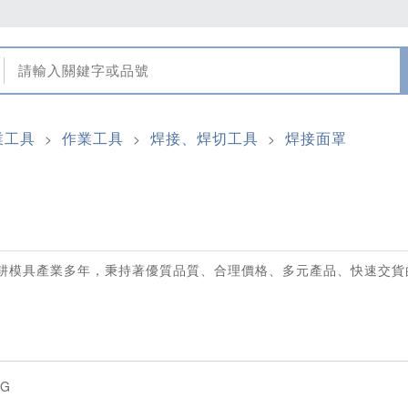
業工具
作業工具
焊接、焊切工具
焊接面罩
>
>
>
耕模具產業多年，秉持著優質品質、合理價格、多元產品、快速交貨
NG