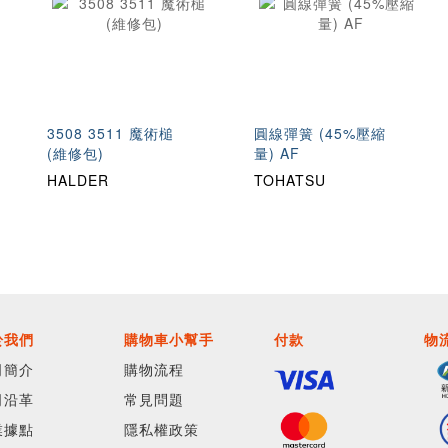
3508 3511 魔術槌
圓線彈簧 (45%壓縮
(維修包)
量) AF
HALDER
TOHATSU
於我們
購物車小幫手
付款
物
司簡介
購物流程
司沿革
常見問題
業據點
隱私權政策