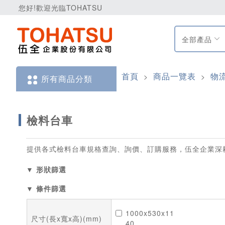
您好!歡迎光臨TOHATSU
全部產品
首頁
商品一覽表
物
>
>
所有商品分類
檢料台車
提供各式檢料台車規格查詢、詢價、訂購服務，伍全企業深
▼ 形狀篩選
▼ 條件篩選
1000x530x11
尺寸(長x寬x高)(mm)
40