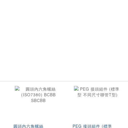
圓頭內六角螺絲
PEG 接頭組件 (標準