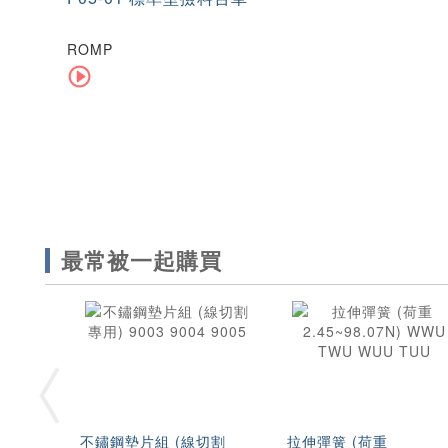
ROMP
最常被一起購買
不鏽鋼墊片組 (線切割
拉伸彈簧 (荷重