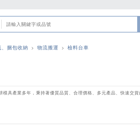
流、捆包收納
物流搬運
檢料台車
>
>
耕模具產業多年，秉持著優質品質、合理價格、多元產品、快速交貨