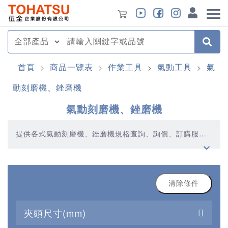
首頁
商品一覽表
作業工具
氣動工具
氣
>
>
>
>
動刻磨機、銼磨機
氣動刻磨機、銼磨機
提供各式氣動刻磨機、銼磨機規格查詢、詢價、訂購服
務，伍全企業深耕模具產業多年，秉持著優質品質、合理
價格、多元產品、快速交貨的精神，提供您高品質的氣動
刻磨機、銼磨機產品
清除條件
夾頭尺寸(mm)