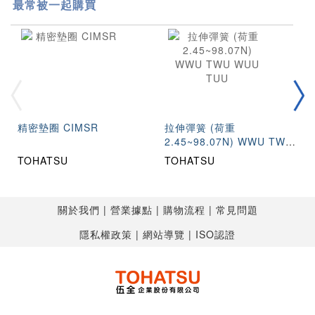
最常被一起購買
精密墊圈 CIMSR
拉伸彈簧 (荷重
2.45~98.07N) WWU TWU
WUU TUU
TOHATSU
TOHATSU
關於我們
營業據點
購物流程
常見問題
隱私權政策
網站導覽
ISO認證