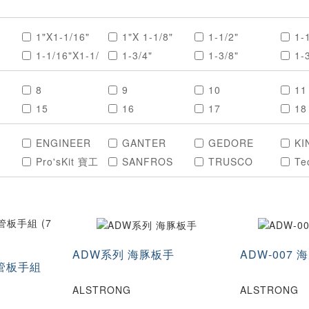
1"X1-1/16"
1"X 1-1/8"
1-1/2"
1-
1-1/16"X1-1/
1-3/4"
1-3/8"
1-
4"
1-7/8"
1-7/16"
1-7/16"X1-5/
1-
8
9
10
11
8"
15
16
17
18
1/2"X9/16"
1/4"
1/4"X5/16"
2"
22
23
24
25
6"
3/4"X25/32"
3/8"
3/8"X7/8"
3/
ENGINEER
GANTER
GEDORE
KI
29
30
32
33
5/8"X11/16"
5/16"
5/16"X3/8"
5/
Pro'sKit 寶工
SANFROS
TRUSCO
Te
38
40
41
42
6"
7/16"
7/16"X1/2"
9/16"
9/
46
48
50
51
4"
11/32"
13/4"X13/16"
13/16"
13
58
60
63
65
1-1
15/16"X1-1/1
15/32"
19/32"
19
75
77
80
85
6"
105
110
115
12
ADW系列 海豚板手
ADW-007
140
145
150
15
管板手組
6X8
6×7
8X9
8X
ALSTRONG
ALSTRONG
10X12
10×11
10×12
11