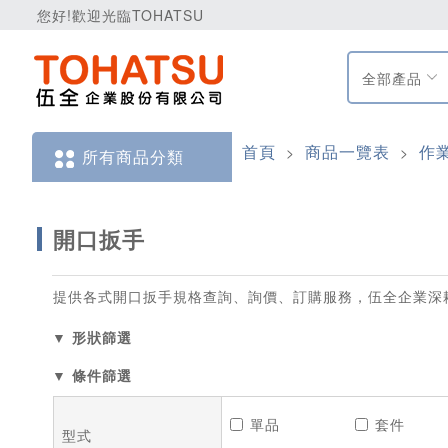
您好!歡迎光臨TOHATSU
全部產品
首頁
商品一覽表
作
>
>
所有商品分類
開口扳手
提供各式開口扳手規格查詢、詢價、訂購服務，伍全企業深
▼ 形狀篩選
▼ 條件篩選
單品
套件
型式