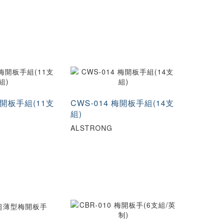
X17
14×17
X22
19×21
X26
23×26
X32
26×29
×32
30X32
×36
33×38
X42
41X46
梅開板手組(11支
CWS-014 梅開板手組(14支
組)
ALSTRONG