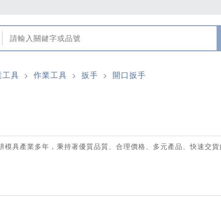
業工具
作業工具
扳手
開口扳手
>
>
>
耕模具產業多年，秉持著優質品質、合理價格、多元產品、快速交貨