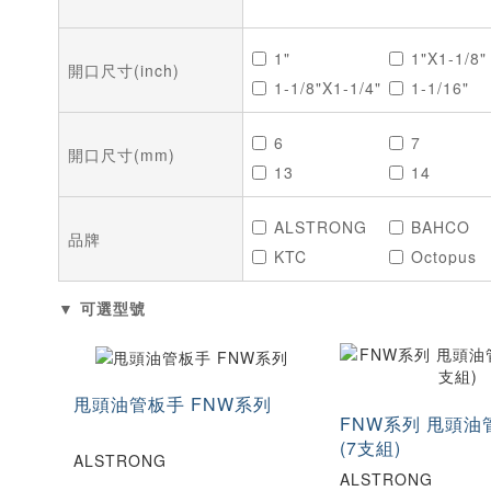
1"
1"X1-1/8"
開口尺寸(inch)
1-1/8"X1-1/4"
1-1/16"
1-5/8"
1-5/16"
6
7
開口尺寸(mm)
13
14
1-13/16"X2"
1/2"
20
21
3/4"X7/8"
3/4"X13/1
ALSTRONG
BAHCO
27
28
品牌
5/8"
5/8"X3/4"
KTC
Octopus
35
36
7/8"X1"
7/8"X15/1
X-Spark
44
45
▼ 可選型號
11/16"
11/16"X3/
54
55
15/16"X1"
15/16"X1-
70
71
6"
95
100
25/32"
甩頭油管板手 FNW系列
130
135
FNW系列 甩頭油
5.5X7
6X7
(7支組)
ALSTRONG
8×10
10X11
ALSTRONG