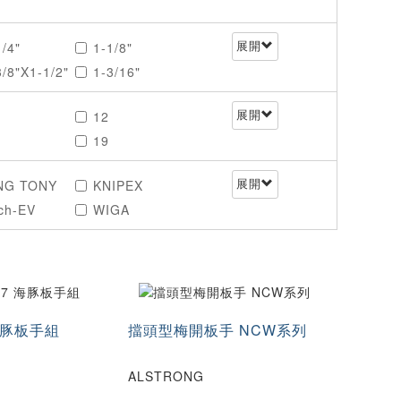
1/4"
1-1/8"
展開
3/8"X1-1/2"
1-3/16"
9/16"
1-13/16"
12
展開
19
3/4"
26
8"X7/16"
3/16"
NG TONY
KNIPEX
展開
34
16"X11/32"
7/8"
ch-EV
WIGA
43
16"X5/8"
9/32"
52
/16"X7/8"
15/16"
67
/32"X5/8"
19/32"X11/1
90
6"
0
125
 海豚板手組
擋頭型梅開板手 NCW系列
5
160
10
8×9
ALSTRONG
X13
11×13