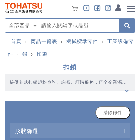
首頁
商品一覽表
機械標準零件
工業設備零
>
>
>
件
鎖
扣鎖
>
>
扣鎖
提供各式扣鎖規格查詢、詢價、訂購服務，伍全企業深耕
模具產業多年，秉持著優質品質、合理價格、多元產品、
快速交貨的精神，提供您高品質的扣鎖產品
清除條件
形狀篩選