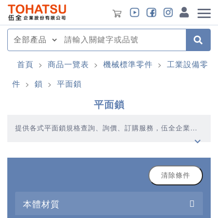
首頁
商品一覽表
機械標準零件
工業設備零
>
>
>
件
鎖
平面鎖
>
>
平面鎖
提供各式平面鎖規格查詢、詢價、訂購服務，伍全企業深
耕模具產業多年，秉持著優質品質、合理價格、多元產
品、快速交貨的精神，提供您高品質的平面鎖產品
清除條件
本體材質