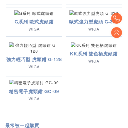
To
G系列 歐式虎頭鉗
歐式強力型虎頭 G-333
WIGA
WIGA
To
KK系列 雙色柄虎頭鉗
強力輕巧型 虎頭鉗 G-128
WIGA
WIGA
精密電子虎頭鉗 GC-09
WIGA
最常被一起購買