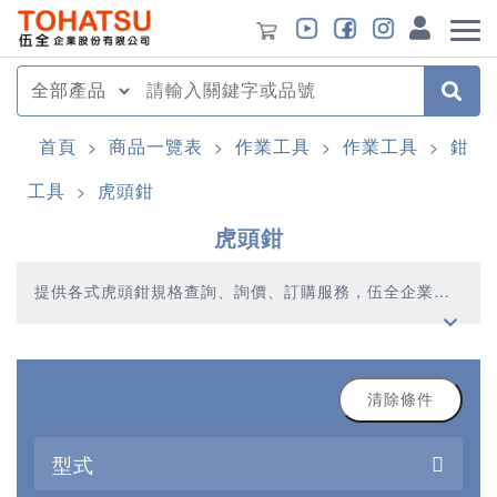
首頁
商品一覽表
作業工具
作業工具
鉗
>
>
>
>
工具
虎頭鉗
>
虎頭鉗
提供各式虎頭鉗規格查詢、詢價、訂購服務，伍全企業深
耕模具產業多年，秉持著優質品質、合理價格、多元產
品、快速交貨的精神，提供您高品質的虎頭鉗產品
清除條件
型式