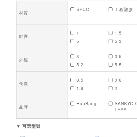
SPCC
工程塑膠
材質
1
1.5
軸徑
5
5.3
10.2
11
3
3.5
14.2
15
外徑
5.2
5.5
18
18.2
9
9.5
23
24
0.5
0.6
12
13
28.5
29
長度
1.8
2
17
17.5
34
35
2.8
2.9
21
21.6
40
40.2
HauBang
SANKYO 
3.9
4
27
27.4
品牌
50
50.3
LESS
4.5
4.6
33
34
57
58
5.4
5.5
39
40
65.3
68
▼ 可選型號
6.4
6.5
45.8
46
78
80