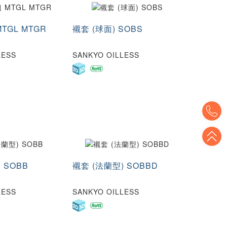
TGL MTGR
襯套 (球面) SOBS
LESS
SANKYO OILLESS
T
T
 SOBB
襯套 (法蘭型) SOBBD
LESS
SANKYO OILLESS