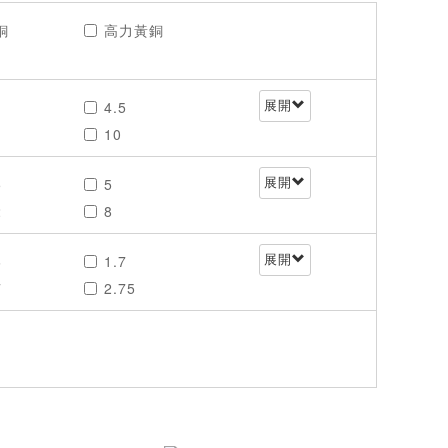
銅
高力黃銅
4.5
展開
10
.2
14
5
5
展開
.2
17
2
8
22
11.6
28
6
1.7
展開
.6
16
.5
32
7
2.75
20
39
6
3.8
26
.2
48
35
4.4
32
.3
56
1
5.2
38
65
9
6
45
75.3
5
7.7
54
90