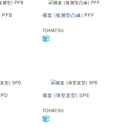
6
10
65
2
105
.5
13
75
5
139
 PFB
襯套 (複層型凸緣) PFF
.3
15.5
90
0
195
.5
19
5
125
0
TOHATSU
.5
24
5
188
28
34
42
.5
48
58
70
.5
90
SPD
襯套 (薄壁直型) SPE
0
140
0140
100150
TOHATSU