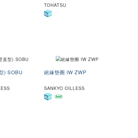
TOHATSU
) SOBU
絕緣墊圈 IW ZWP
LESS
SANKYO OILLESS