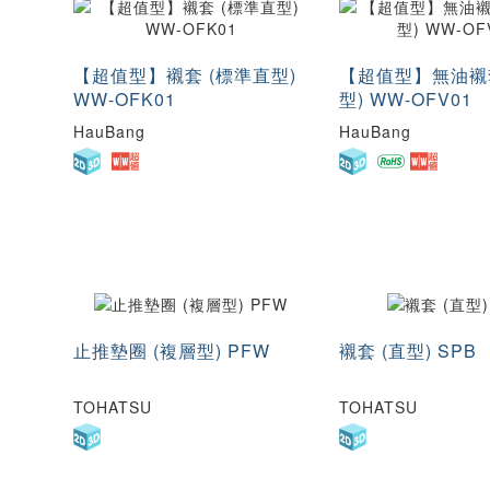
7.8
8
55
56
90.5
95
10.5
11
66
67
110
120
13.5
13.8
77
78
140
150
【超值型】襯套 (標準直型)
【超值型】無油襯
16
16.5
95
100
WW-OFK01
型) WW-OFV01
200
220
20
21
130
135
HauBang
HauBang
24.5
25
205
29
30
35
36
42.5
44
50
51
60
62
72
73
止推墊圈 (複層型) PFW
襯套 (直型) SPB
95
100
150
200
TOHATSU
TOHATSU
80100120
10013015