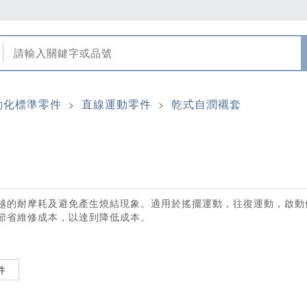
動化標準零件
直線運動零件
乾式自潤襯套
>
>
越的耐摩耗及避免產生燒結現象。適用於搖擺運動，往復運動，啟動
節省維修成本，以達到降低成本。
件
√