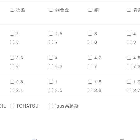
樹脂
銅合金
鋼
青
2
2.5
3
4
6
7
8
9
12
12.2
13
13
3.6
4
4.2
4.
15.2
15.5
16
16
6
6.2
7
7.
19
20
20.2
21
9.6
10
10.6
11
25
25.2
26
27
0.8
1
1.5
1.
13.6
14
15
15
30
30.2
31
31
2.4
2.5
2.6
2.
17.6
17.8
18
19
35.2
36
37
38
3
3.2
3.5
3.
22
23
24
25
42
44
45
45
OIL
TOHATSU
igus易格斯
4.1
4.2
4.3
4.
28
29
30
31
52
52.5
55
55
4.7
4.8
5
5.
35
35.8
36
37
60
60.3
62
63
5.6
5.7
5.8
5.
41
42
43
44
70
70.3
72
75
6.8
7
7.25
7.
48
49
50
52
80.3
80.5
82
85