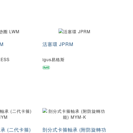
M
活塞環 JPRM
LESS
igus易格斯
承 (二代卡箍)
剖分式卡箍軸承 (附防旋轉功