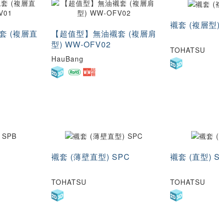
8.5
9
9.5
9.
57
60
62
63
100
100.5
101
10
11.5
11.8
12
12
69
70
73
74
120.5
125
130
13
襯套 (複層型)
14
14.5
15
15
80
81
85
86
160
170
180
19
套 (複層直
【超值型】無油襯套 (複層肩
17
17.5
18
18
105
110
114
11
型) WW-OFV02
240
260
280
30
TOHATSU
21.5
22
23
23
140
145
150
15
HauBang
25.2
25.5
26
27
31
31.5
32
33
37
38
38.5
40
45
46
47
47
52
52.5
54
55
65
67.5
68
69
76
78
80
85
襯套 (薄壁直型) SPC
襯套 (直型) 
104
110
120
13
80100
100110
100120
10
TOHATSU
TOHATSU
0