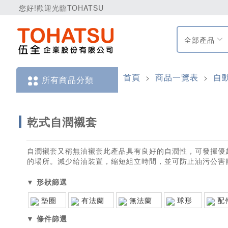
您好!歡迎光臨TOHATSU
全部產品
首頁
商品一覽表
自
>
>
所有商品分類
乾式自潤襯套
自潤襯套又稱無油襯套此產品具有良好的自潤性，可發揮優
的場所。減少給油裝置，縮短組立時間，並可防止油污公害
▼ 形狀篩選
墊圈
√
有法蘭
√
無法蘭
√
球形
√
配
▼ 條件篩選