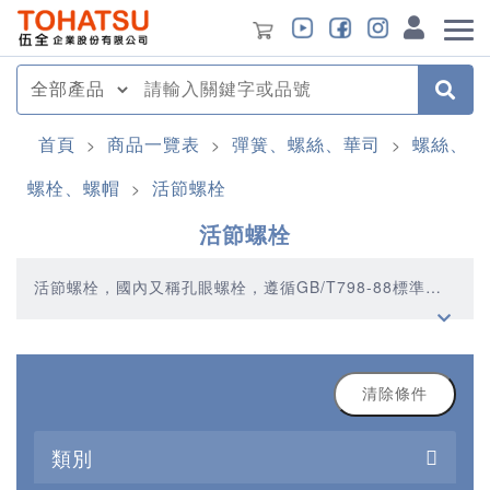
首頁
商品一覽表
彈簧、螺絲、華司
螺絲、
>
>
>
螺栓、螺帽
活節螺栓
>
活節螺栓
活節螺栓，國內又稱孔眼螺栓，遵循GB/T798-88標準；
國外又稱魚眼螺栓，遵循DIN444標準。精製孔眼螺栓,球
面光潔,螺紋精度較高，螺紋規格為M6到M64。活節螺栓
的表面處理有：熱鍍鋅、滲鍍、鍍白、鍍彩等防腐措施，
高強度螺栓的出廠色為煮黑髮蘭，材質有：Q235、45#、
40Cr、35CrMoA、不鏽鋼304和不鏽鋼316等等。 套用項
清除條件
目：過濾式自救器、瓦斯檢測儀器、防塵口罩、礦用雨
衣、礦發爆器、 套用細節：活節螺栓廣泛套用於：低溫高
類別
壓閥門、壓力管道、流體工程、石油鑽采設備、油田設備
等領域，經常在拆開連線的場合或工具上比如閥門行業，