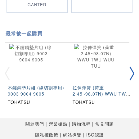
GANTER
最常被一起購買
不鏽鋼墊片組 (線切割專用)
拉伸彈簧 (荷重
9003 9004 9005
2.45~98.07N) WWU TWU
WUU TUU
TOHATSU
TOHATSU
關於我們
營業據點
購物流程
常見問題
隱私權政策
網站導覽
ISO認證