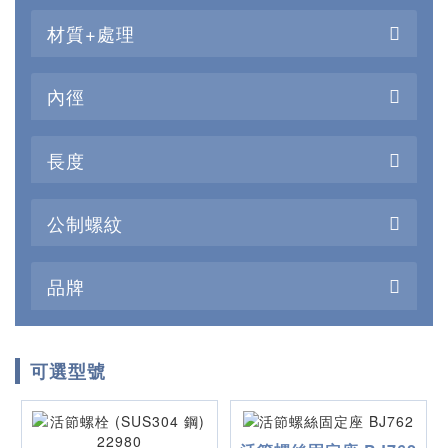
摺疊式腳踏車、童車上使用，由於活節螺栓的使用方便、
材質+處理
快捷，與配套螺母使用起連線緊固的作用，套用範圍廣很
廣。
內徑
長度
公制螺紋
品牌
可選型號