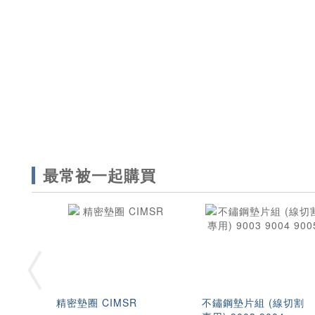
最常被一起購買
精密墊圈 CIMSR
不鏽鋼墊片組 (線切割