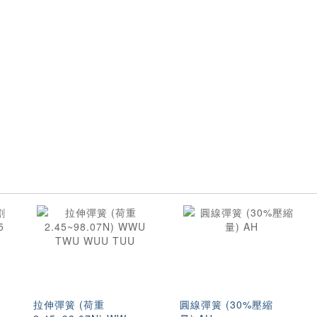
拉伸彈簧 (荷重
圓線彈簧 (30%壓縮