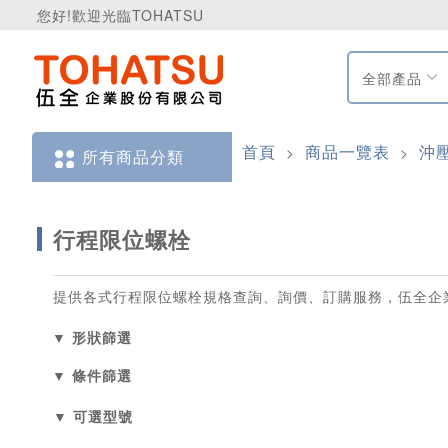
您好!歡迎光臨TOHATSU
全部產品
首頁
商品一覽表
沖
>
>
所有商品分類
行程限位螺栓
提供各式行程限位螺栓規格查詢、詢價、訂購服務，伍全企
▼ 形狀篩選
▼ 條件篩選
▼ 可選型號