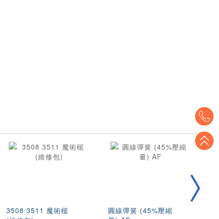
T
T
3508 3511 魔術槌
圓線彈簧 (45%壓縮
不