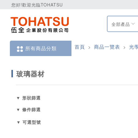
您好!歡迎光臨TOHATSU
全部產品
首頁
商品一覽表
光
>
>
所有商品分類
玻璃器材
▼ 形狀篩選
▼ 條件篩選
▼ 可選型號