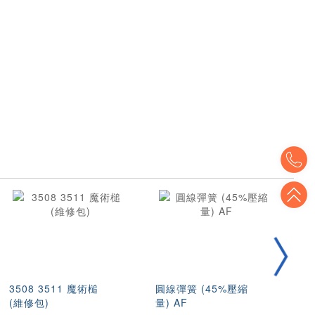
T
T
3508 3511 魔術槌
圓線彈簧 (45%壓縮
不
(維修包)
量) AF
壓