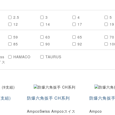
2.5
3
4
5
12
14
17
19
59
63
65
70
85
90
92
10
130
140
150
16
ss
HAMACO
TAURUS
イス
9支組)
防爆六角扳手 CH系列
防爆六角扳手
AmpcoSwiss Ampcoスイス
Ampco