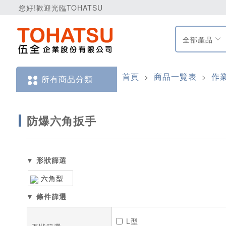
您好!歡迎光臨TOHATSU
全部產品
首頁
商品一覽表
作
>
>
所有商品分類
防爆六角扳手
▼ 形狀篩選
六角型
√
▼ 條件篩選
L型