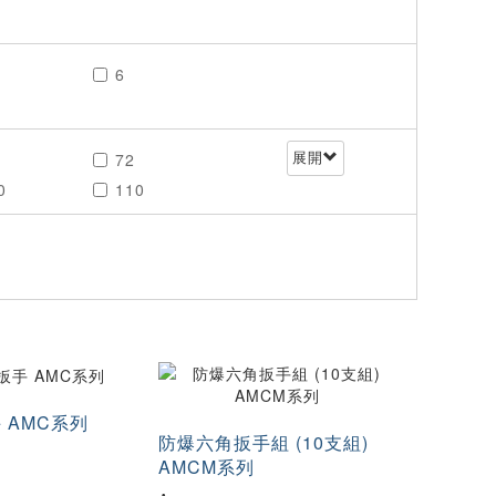
6
72
展開
0
110
0
168
 AMC系列
防爆六角扳手組 (10支組)
AMCM系列