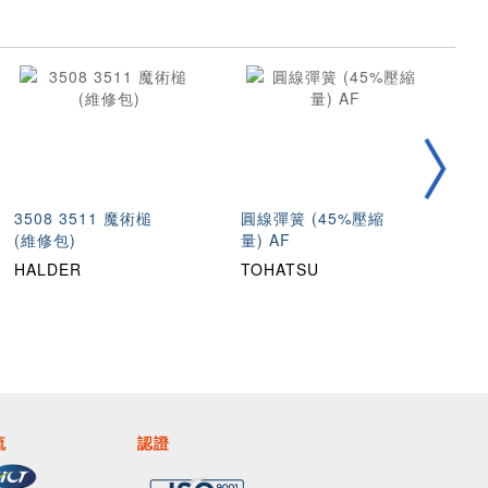
3508 3511 魔術槌
圓線彈簧 (45%壓縮
不
(維修包)
量) AF
壓
HALDER
TOHATSU
T
流
認證