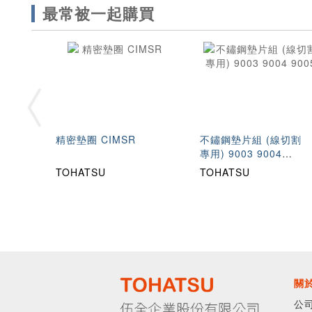
最常被一起購買
精密墊圈 CIMSR
不鏽鋼墊片組 (線切割
專用) 9003 9004
9005
TOHATSU
TOHATSU
關
公