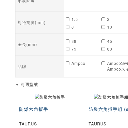
形狀篩選
1.5
2
對邊寬度(mm)
8
10
38
45
全長(mm)
79
80
112
125
Ampco
AmpcoSwi
175
177
品牌
Ampcoス
▼ 可選型號
防爆六角扳手
防爆六角扳手組 (
TAURUS
TAURUS