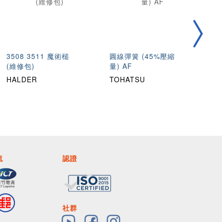
3508 3511 魔術槌
圓線彈簧 (45%壓縮
不
(維修包)
量) AF
壓
HALDER
TOHATSU
T
流
認證
社群