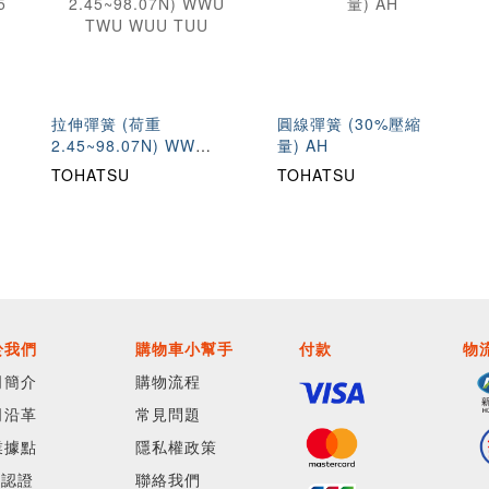
拉伸彈簧 (荷重
圓線彈簧 (30%壓縮
2.45~98.07N) WWU
量) AH
TWU WUU TUU
TOHATSU
TOHATSU
於我們
購物車小幫手
付款
物
司簡介
購物流程
司沿革
常見問題
業據點
隱私權政策
O認證
聯絡我們