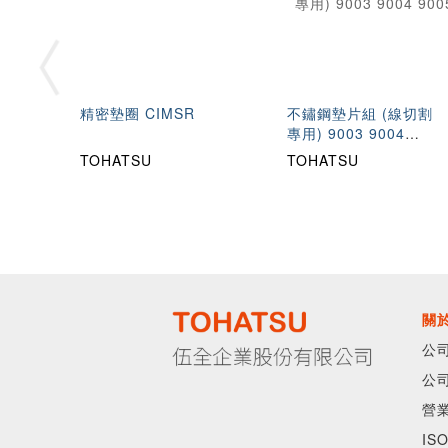
精密墊圈 CIMSR
不鏽鋼墊片組 (線切割
專用) 9003 9004
9005
TOHATSU
TOHATSU
關
公
公
營
IS