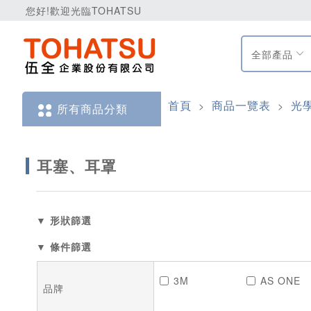
您好!歡迎光臨TOHATSU
全部產品
首頁
商品一覽表
光
>
>
所有商品分類
耳塞、耳罩
▼ 形狀篩選
▼ 條件篩選
3M
AS ONE
品牌