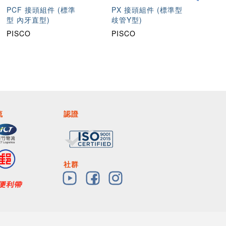
PCF 接頭組件 (標準
PX 接頭組件 (標準型
圓
型 內牙直型)
歧管Y型)
量)
PISCO
PISCO
T
流
認證
社群