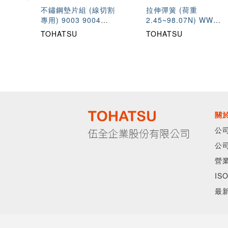
不鏽鋼墊片組 (線切割
拉伸彈簧 (荷重
專用) 9003 9004
2.45~98.07N) WWU
9005
TWU WUU TUU
TOHATSU
TOHATSU
關
公
公
營
IS
最