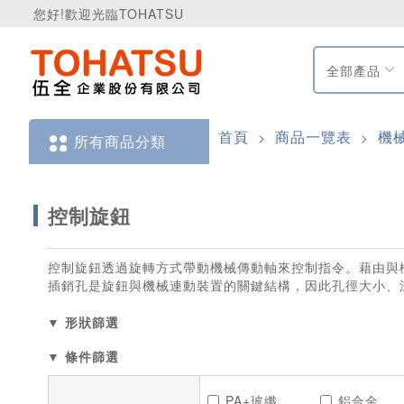
您好!歡迎光臨TOHATSU
全部產品
首頁
商品一覽表
機
>
>
所有商品分類
控制旋鈕
控制旋鈕透過旋轉方式帶動機械傳動軸來控制指令。藉由與
插銷孔是旋鈕與機械連動裝置的關鍵結構，因此孔徑大小、
▼ 形狀篩選
▼ 條件篩選
PA+玻纖
鋁合金