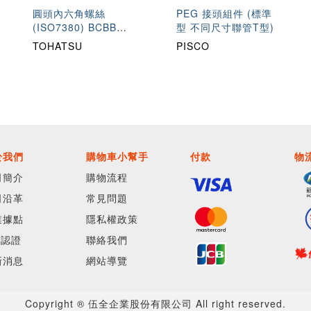
圓頭內六角螺絲
PEG 接頭組件 (標準
(ISO7380) BCBB
型 不同尺寸聯管T型)
SBCBB
TOHATSU
PISCO
於我們
購物車小幫手
付款
物
司簡介
購物流程
司沿革
常見問題
業據點
隱私權政策
O認證
聯絡我們
新消息
網站導覽
Copyright ® 伍全企業股份有限公司 All right reserved.