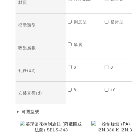
材質
刻度型
指針型
標示類型
單層
吸盤層數
6
8
孔徑(d2)
8
10
安裝直徑(d)
▼ 可選型號