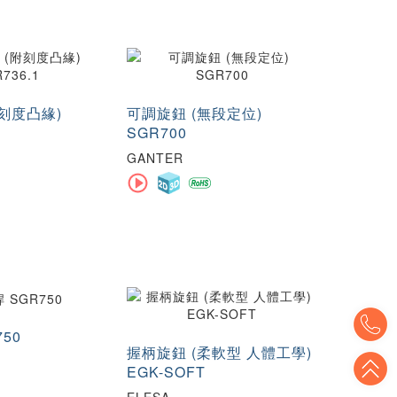
刻度凸緣)
可調旋鈕 (無段定位)
SGR700
GANTER
T
50
握柄旋鈕 (柔軟型 人體工學)
T
EGK-SOFT