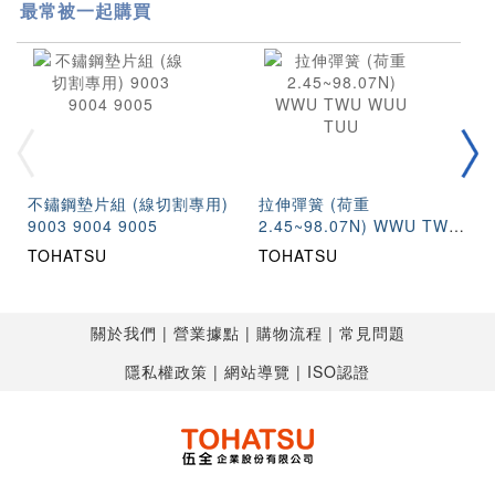
最常被一起購買
不鏽鋼墊片組 (線切割專用)
拉伸彈簧 (荷重
9003 9004 9005
2.45~98.07N) WWU TWU
WUU TUU
TOHATSU
TOHATSU
關於我們
營業據點
購物流程
常見問題
隱私權政策
網站導覽
ISO認證