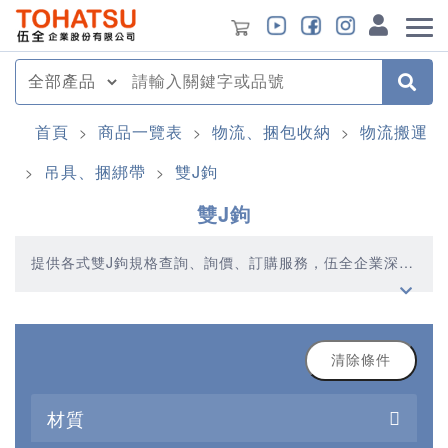
首頁
商品一覽表
物流、捆包收納
物流搬運
>
>
>
吊具、捆綁帶
雙J鉤
>
>
雙J鉤
提供各式雙J鉤規格查詢、詢價、訂購服務，伍全企業深耕
模具產業多年，秉持著優質品質、合理價格、多元產品、
快速交貨的精神，提供您高品質的雙J鉤產品
清除條件
材質