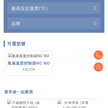
最高設定溫度(℃)
品牌
可選型號
To
風扇溫度控制器NC NO
To
KACON
最常被一起購買