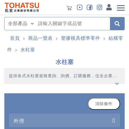
首頁
商品一覽表
塑膠模具標準零件
結構零
>
>
>
件
水柱塞
>
水柱塞
提供各式水柱塞規格查詢、詢價、訂購服務，伍全企業深
耕模具產業多年，秉持著優質品質、合理價格、多元產
品、快速交貨的精神，提供您高品質的水柱塞產品
清除條件
外徑