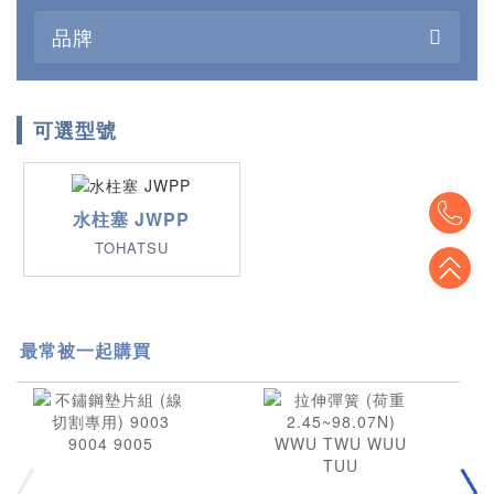
品牌
可選型號
To
水柱塞 JWPP
TOHATSU
To
最常被一起購買