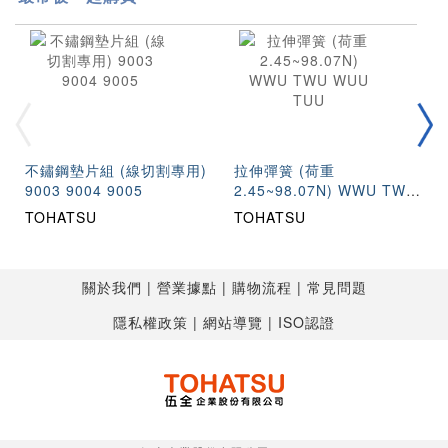
不鏽鋼墊片組 (線切割專用)
拉伸彈簧 (荷重
9003 9004 9005
2.45~98.07N) WWU TWU
WUU TUU
TOHATSU
TOHATSU
關於我們
營業據點
購物流程
常見問題
隱私權政策
網站導覽
ISO認證