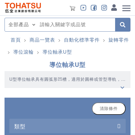
首頁
商品一覽表
自動化標準零件
旋轉零件
>
>
>
導位滾輪
導位軸承U型
>
>
導位軸承U型
U型導位軸承具有圓弧形凹槽，適用於圓棒或管型導軌，導
向穩定、適用於高頻運動。
清除條件
類型