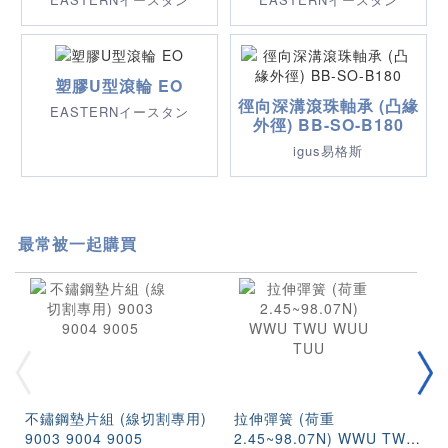
塑膠U型滾輪 EO
徑向深溝滾珠軸承 (凸緣
EASTERNイースタン
外徑) BB-SO-B180
igus易格斯
最常被一起購買
不鏽鋼墊片組 (線切割專用)
拉伸彈簧 (荷重
9003 9004 9005
2.45~98.07N) WWU TWU