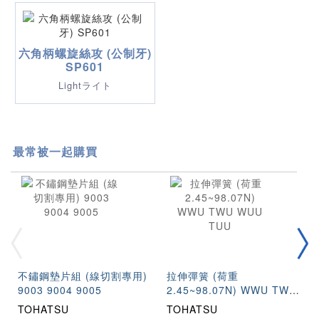
六角柄螺旋絲攻 (公制牙)
SP601
Lightライト
最常被一起購買
不鏽鋼墊片組 (線切割專用)
拉伸彈簧 (荷重
9003 9004 9005
2.45~98.07N) WWU TWU
WUU TUU
TOHATSU
TOHATSU