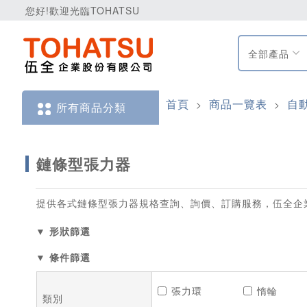
您好!歡迎光臨TOHATSU
全部產品
首頁
商品一覽表
自
>
>
所有商品分類
鏈條型張力器
提供各式鏈條型張力器規格查詢、詢價、訂購服務，伍全企
▼ 形狀篩選
▼ 條件篩選
張力環
惰輪
類別