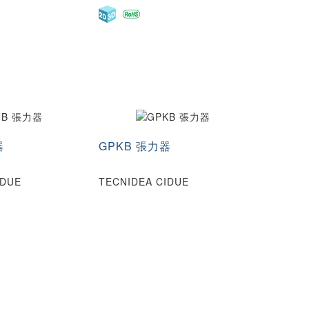
器
GPKB 張力器
IDUE
TECNIDEA CIDUE