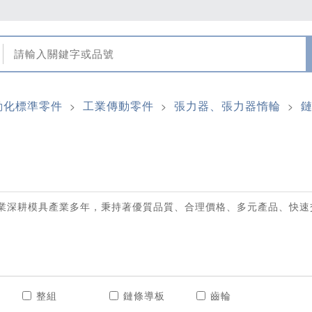
動化標準零件
工業傳動零件
張力器、張力器惰輪
>
>
>
業深耕模具產業多年，秉持著優質品質、合理價格、多元產品、快速
整組
鏈條導板
齒輪