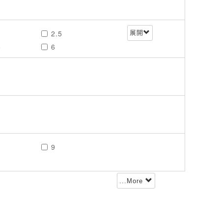
2.5
展開
5
6
9
...More