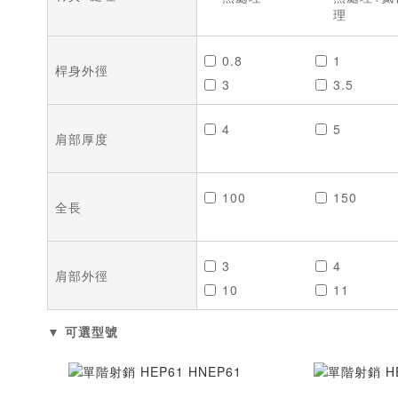
理
0.8
1
桿身外徑
3
3.5
6.5
7
4
5
肩部厚度
100
150
全長
3
4
肩部外徑
10
11
▼ 可選型號