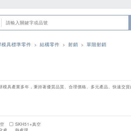
膠模具標準零件
結構零件
射銷
單階射銷
>
>
>
耕模具產業多年，秉持著優質品質、合理價格、多元產品、快速交貨
真空
SKH51+真空
化處
熱處理