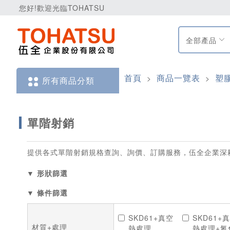
您好!歡迎光臨TOHATSU
全部產品
首頁
商品一覽表
塑
>
>
所有商品分類
單階射銷
提供各式單階射銷規格查詢、詢價、訂購服務，伍全企業深
▼ 形狀篩選
▼ 條件篩選
SKD61+真空
SKD61+
材質+處理
熱處理
熱處理+氮