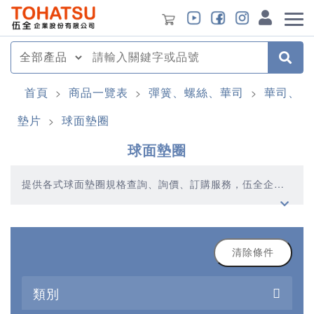
首頁
商品一覽表
彈簧、螺絲、華司
華司、
>
>
>
墊片
球面墊圈
>
球面墊圈
提供各式球面墊圈規格查詢、詢價、訂購服務，伍全企業
深耕模具產業多年，秉持著優質品質、合理價格、多元產
品、快速交貨的精神，提供您高品質的球面墊圈產品
清除條件
類別