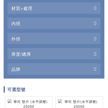
材質+處理
內徑
外徑
厚度/總厚
品牌
可選型號