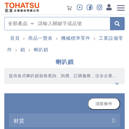
首頁
商品一覽表
機械標準零件
工業設備零
>
>
>
件
鎖
喇叭鎖
>
>
喇叭鎖
提供各式喇叭鎖規格查詢、詢價、訂購服務，伍全企業深
耕模具產業多年，秉持著優質品質、合理價格、多元產
品、快速交貨的精神，提供您高品質的喇叭鎖產品
清除條件
材質