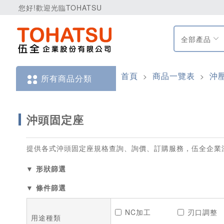
您好!歡迎光臨TOHATSU
全部產品
首頁
商品一覽表
沖
>
>
所有商品分類
沖頭固定座
提供各式沖頭固定座規格查詢、詢價、訂購服務，伍全企業
▼ 形狀篩選
▼ 條件篩選
NC加工
刃口調整
用途種類