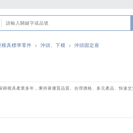
壓模具標準零件
沖頭、下模
沖頭固定座
>
>
深耕模具產業多年，秉持著優質品質、合理價格、多元產品、快速交