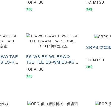
TSPB PS-KPM 沖頭固定座
TSPB BS-
TOHATSU
TOHATSU
SRPS 防鬆
SWQ TSE
ES-WS ES-WL ESWQ
TOHATSU
S LS-KL
TSE TLE ES-WM ES-KS
ES-KL ESKQ 沖頭固定座
TOHATSU