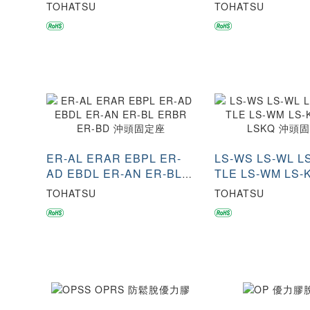
沖頭固定座
沖頭固定座
TOHATSU
TOHATSU
ER-AL ERAR EBPL ER-
LS-WS LS-WL L
AD EBDL ER-AN ER-BL
TLE LS-WM LS-K
ERBR ER-BD 沖頭固定座
LSKQ 沖頭固定座
TOHATSU
TOHATSU