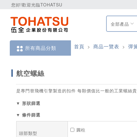
您好!歡迎光臨TOHATSU
全部產品
首頁
商品一覽表
彈
>
>
所有商品分類
航空螺絲
是專門替飛機引擎製造的扣件 每顆價值比一般的工業螺絲
▼ 形狀篩選
▼ 條件篩選
圓柱
頭部類型