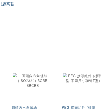
(超高強
圓頭內六角螺絲
PEG 接頭組件 (標準