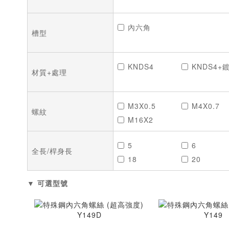
內六角
槽型
KNDS4
KNDS4+
材質+處理
M3X0.5
M4X0.7
螺紋
M16X2
5
6
全長/桿身長
18
20
45
50
▼ 可選型號