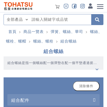
首頁
商品一覽表
彈簧、螺絲、華司
螺絲、
>
>
>
螺栓、螺帽
螺絲、螺栓
組合螺絲
>
>
組合螺絲
組合螺絲是指一個螺絲配一個彈墊在配一個平墊通過搓
牙，組合緊固在一起的組合件。 二、組合螺絲的作用 鋼結
構用高強度大六角頭螺栓組合螺絲，主要用於鐵路和公路
橋樑，鍋爐鋼結構，工業廠房，高層民用建築，塔桅結
構，起重機械及其鋼結構需要採用摩擦型高強度螺栓組合
螺絲的場合。 組合螺絲的作用也很簡單，就是連接緊固產
清除條件
品物件的，因為是彈平墊搓好牙在螺絲上的，使用時就不
需要配彈平墊了。而且在使用時，組合螺釘又一個特別大
組合配件
的作用，就是防鬆作用。 三、組合螺絲的優點。 組合螺絲
的好處在於使用方面，節省了手工配彈平墊時間的同時，