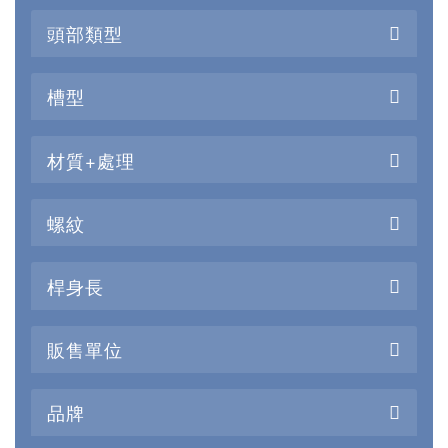
也提高了一些電子電器等廠家用到螺絲特別多的打螺絲效
頭部類型
率。有一些用螺絲特別多的廠家，在打螺絲時有些產品上
是需要配合彈平墊使用的。要一個一個彈平墊。這樣就很
很費時、費力，而且還費錢。 1. 預裝配部件確保實現更快
槽型
的裝配速度。 2. 減少人為失誤、不當裝配或忘記安裝防鬆
墊圈造成的故障。 3. 便於裝配極小尺寸的產品。 4. 可在
難以接觸或受限區域進行維護和修理。 5. 商品編號減少，
優化庫存和物流，節省成本。 6. 拆卸更快更容易，鬆動的
材質+處理
防鬆墊圈難以移除，尤其是從埋頭孔上。
螺紋
桿身長
販售單位
品牌