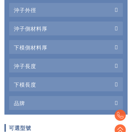
沖子外徑
沖子側材料厚
下模側材料厚
沖子長度
下模長度
品牌
To
可選型號
To