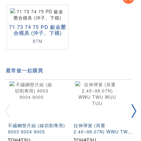
71 73 74 75 PD 鈑金壓
合模具 (沖子、下模)
BTM
最常被一起購買
不鏽鋼墊片組 (線切割專用)
拉伸彈簧 (荷重
9003 9004 9005
2.45~98.07N) WWU TWU
WUU TUU
TOHATSU
TOHATSU