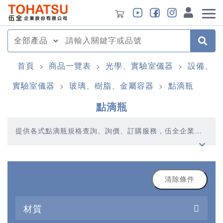
首頁
商品一覽表
光學、實驗室儀器
設備、
>
>
>
實驗室儀器
玻璃、樹脂、金屬容器
點滴瓶
>
>
點滴瓶
提供各式點滴瓶規格查詢、詢價、訂購服務，伍全企業深
耕模具產業多年，秉持著優質品質、合理價格、多元產
品、快速交貨的精神，提供您高品質的點滴瓶產品
清除條件
材質