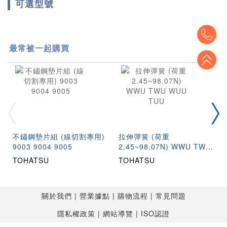
可選型號
To
最常被一起購買
To
不鏽鋼墊片組 (線切割專用)
拉伸彈簧 (荷重
9003 9004 9005
2.45~98.07N) WWU TWU
WUU TUU
TOHATSU
TOHATSU
關於我們
營業據點
購物流程
常見問題
隱私權政策
網站導覽
ISO認證