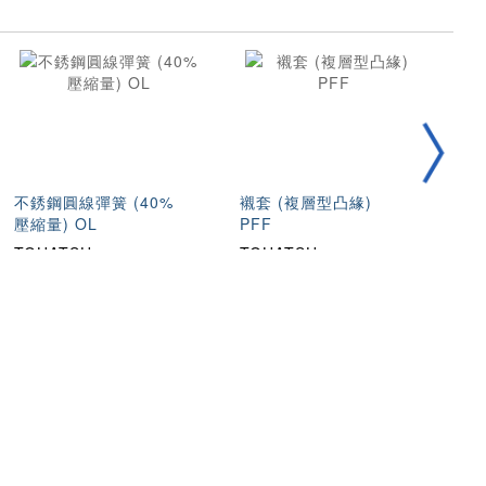
不銹鋼圓線彈簧 (40%
襯套 (複層型凸緣)
10
壓縮量) OL
PFF
型
TOHATSU
TOHATSU
T
流
認證