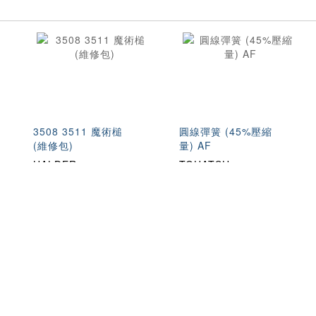
3508 3511 魔術槌
圓線彈簧 (45%壓縮
(維修包)
量) AF
HALDER
TOHATSU
於我們
購物車小幫手
付款
物
司簡介
購物流程