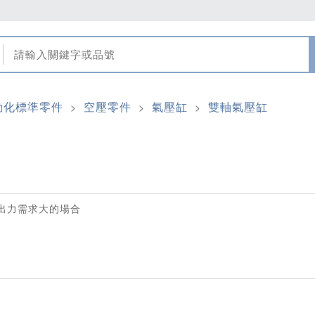
動化標準零件
空壓零件
氣壓缸
雙軸氣壓缸
>
>
>
出力需求大的場合