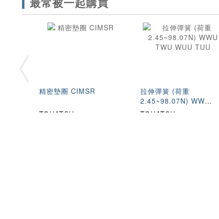
最常被一起購買
精密墊圈 CIMSR
拉伸彈簧 (荷重
2.45~98.07N) WWU
TWU WUU TUU
TOHATSU
TOHATSU
關
公