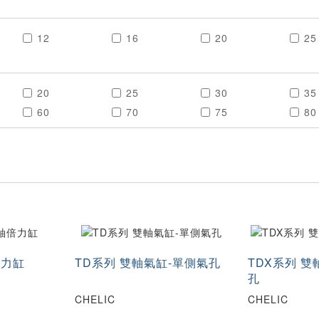
12
16
20
25
20
25
30
35
60
70
75
80
120
125
150
17
N
倍力缸
TD系列 雙軸氣缸-單側氣孔
TDX系列 雙
孔
CHELIC
CHELIC