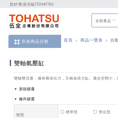
您好!歡迎光臨TOHATSU
全部產品
首頁
商品一覽表
自
>
>
所有商品分類
雙軸氣壓缸
雙軸雙活塞，擁有兩倍出力，又稱為倍力缸。適合空間小，
▼ 形狀篩選
▼ 條件篩選
標準型
滑台型
類型