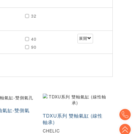
32
40
展開
90
5
200
軸氣缸-雙側氣
T
TDXU系列 雙軸氣缸 (線性
軸承)
T
CHELIC