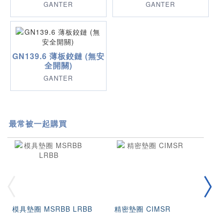
GANTER
GANTER
GN139.6 薄板鉸鏈 (無安
全開關)
GANTER
最常被一起購買
模具墊圈 MSRBB LRBB
精密墊圈 CIMSR