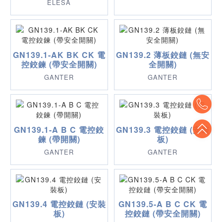
ELESA
GN139.1-AK BK CK 電
GN139.2 薄板鉸鏈 (無安
控鉸鍊 (帶安全開關)
全開關)
GANTER
GANTER
To
To
GN139.1-A B C 電控鉸
GN139.3 電控鉸鏈 (安裝
鍊 (帶開關)
板)
GANTER
GANTER
GN139.4 電控鉸鏈 (安裝
GN139.5-A B C CK 電
板)
控鉸鏈 (帶安全開關)