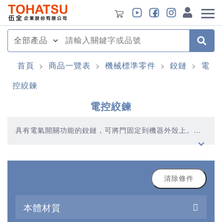
首頁
商品一覽表
機械標準零件
鉸鏈
電
>
>
>
>
控絞鍊
電控絞鍊
具有電氣開關功能的鉸鏈，可將門固定到機器外殼上。並
整合了電氣安全開關，可監控機器狀態。當門打開時，多
個開關觸點被啟動。例如，中斷電路並同時發出門已打開
的信號。
清除條件
本體材質