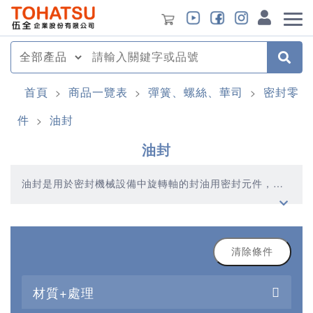
首頁
商品一覽表
彈簧、螺絲、華司
密封零
>
>
>
件
油封
>
油封
油封是用於密封機械設備中旋轉軸的封油用密封元件，而
腔體基本上是靜止的，所以油封又稱旋轉軸唇形密封圈。
機械的摩擦部分由於在機械運轉時有油進入，為防止這些
油從機械的間隙中泄漏而使用油封，並且除了油以外還需
要防止水與化學藥液的泄漏以及塵埃及土砂從外部侵入，
這時也需要使用油封
清除條件
材質+處理