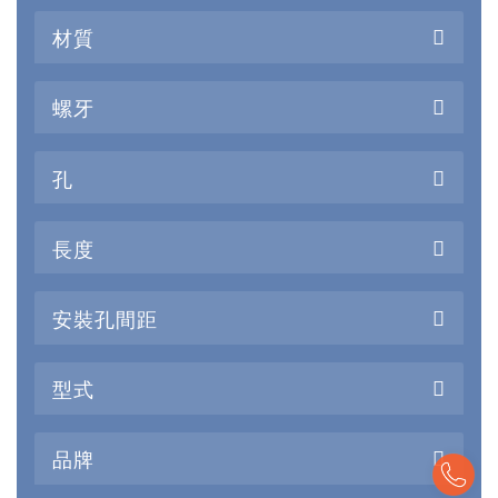
材質
螺牙
孔
長度
安裝孔間距
型式
品牌
To