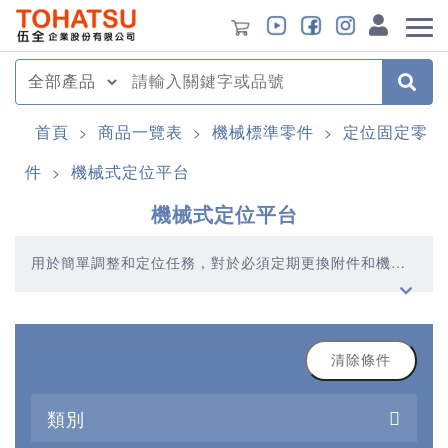
首頁
商品一覽表
機械標準零件
定位固定零
>
>
>
件
機械式定位平台
>
機械式定位平台
用於簡單調整和定位任務，對於必須定期更換附件和機構
的加工和裝配設備，尤其可以通過將調節螺栓和滾花螺母
與軸承座組合在一起進行簡單的調整，以確保在使用之間
仍能保留設置。
清除條件
類別