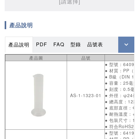
[請選擇]
產品說明
PDF
FAQ
型錄
品號表
產品說明
產品圖
品號
● 型號：64094
● 材質：PP（
● B級（DIN 126
● 容量：25毫升
● 刻度：0.5毫
AS-1-1323-01
● 外徑：φ24毫
● 總高度：122
● 底部直徑：Φ4
● 耐熱溫度：+12
● 包裝尺寸：150
● 符合RoHS2 (
● 型號：64194
● 材質：PP（