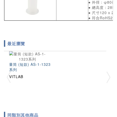
● 外徑：φ80毫
● 總高度：285
● 尺寸120 x 
● 符合RoHS2 (
最近瀏覽
量筒 (短款) AS-1-1323
系列
VITLAB
同類別其他商品