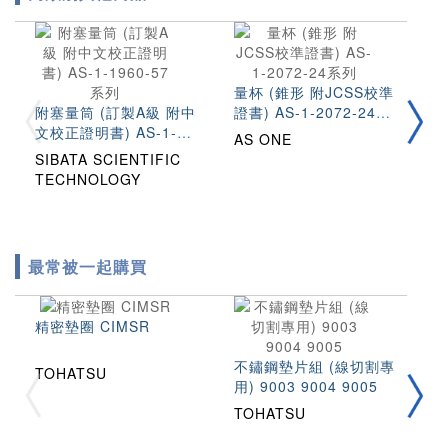
量
量杯 (錐形 附JCSS校準
系
附塞量筒 (訂製A級 附中
證書) AS-1-2072-24系
A
文校正證明書) AS-1-
列
AS ONE
1960-57系列
SIBATA SCIENTIFIC
TECHNOLOGY
最常被一起購買
精密墊圈 CIMSR
不鏽鋼墊片組 (線切割專
TOHATSU
用) 9003 9004 9005
拉
2
TOHATSU
T
T