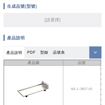
生成品號(型號)
[請選擇]
產品說明
PDF
型錄
品號表
產品說明
品號
產品圖
●
●
型
●
●
AS-1-3837-01
尺
●
材
●
重
●
●