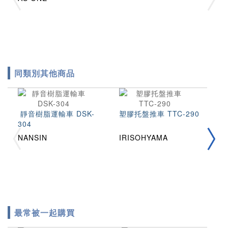
同類別其他商品
靜音樹脂運輸車 DSK-
塑膠托盤推車 TTC-290
平
304
NANSIN
IRISOHYAMA
K
最常被一起購買