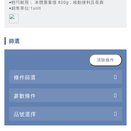
￭輕巧耐用： 本體重量僅 820g，移動便利且長壽
￭銷售單位:1unit
篩選
清除條件
條件篩選
參數條件
品號選擇