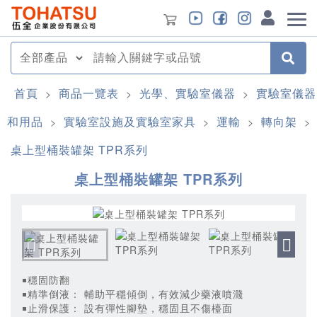
首頁
商品一覽表
光學、實驗室儀器
實驗室儀器
>
>
>
和用品
實驗室設施及實驗室家具
運輸
轉向架
>
>
>
>
桌上型桶裝罐架 TPR系列
桌上型桶裝罐架 TPR系列
￭穩固防翻
￭精準倒液： 輔助平穩傾倒，有效減少藥液噴濺
￭止滑保護： 設有彈性腳墊，穩固且不傷檯面