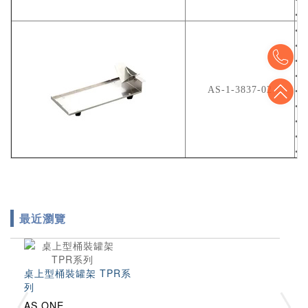
包
●
●
●
To
型
●
適
●
To
AS-1-3837-02
尺
●
材
●
重
●
●
包
●
最近瀏覽
桌上型桶裝罐架 TPR系
列
AS ONE